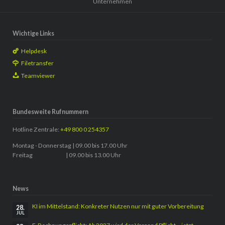
Unternehmen
Wichtige Links
Helpdesk
Filetransfer
Teamviewer
Bundesweite Rufnummern
Hotline Zentrale:
+49 800 0 254357
Montag - Donnerstag | 09.00 bis 17.00 Uhr
Freitag | 09.00 bis 13.00 Uhr
News
KI im Mittelstand: Konkreter Nutzen nur mit guter Vorbereitung
28.
JUL