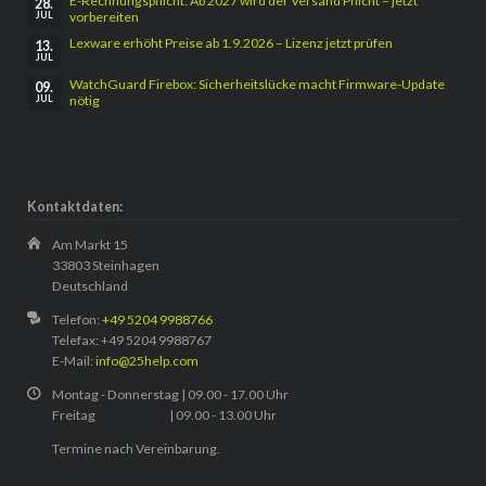
E-Rechnungspflicht: Ab 2027 wird der Versand Pflicht – jetzt
28.
vorbereiten
JUL
Lexware erhöht Preise ab 1.9.2026 – Lizenz jetzt prüfen
13.
JUL
WatchGuard Firebox: Sicherheitslücke macht Firmware-Update
09.
nötig
JUL
Kontaktdaten:
Am Markt 15
33803 Steinhagen
Deutschland
Telefon:
+49 5204 9988766
Telefax: +49 5204 9988767
E-Mail:
info@25help.com
Montag - Donnerstag | 09.00 - 17.00 Uhr
Freitag | 09.00 - 13.00 Uhr
Termine nach Vereinbarung.