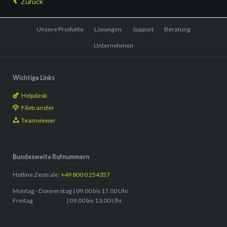
Zurück
Navigation
Unsere Produkte
Lösungen
Support
Beratung
überspringen
Unternehmen
Wichtige Links
Helpdesk
Filetransfer
Teamviewer
Bundesweite Rufnummern
Hotline Zentrale:
+49 800 0 254357
Montag - Donnerstag | 09.00 bis 17.00 Uhr
Freitag | 09.00 bis 13.00 Uhr