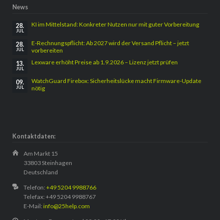
News
KI im Mittelstand: Konkreter Nutzen nur mit guter Vorbereitung
28.
JUL
E-Rechnungspflicht: Ab 2027 wird der Versand Pflicht – jetzt
28.
vorbereiten
JUL
Lexware erhöht Preise ab 1.9.2026 – Lizenz jetzt prüfen
13.
JUL
WatchGuard Firebox: Sicherheitslücke macht Firmware-Update
09.
nötig
JUL
Kontaktdaten:
Am Markt 15
33803 Steinhagen
Deutschland
Telefon:
+49 5204 9988766
Telefax: +49 5204 9988767
E-Mail:
info@25help.com