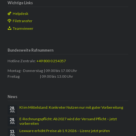
Wichtige Links
Helpdesk
Filetransfer
Teamviewer
Bundesweite Rufnummern
Hotline Zentrale:
+49 800 0 254357
Montag - Donnerstag | 09.00 bis 17.00 Uhr
Freitag | 09.00 bis 13.00 Uhr
News
KI im Mittelstand: Konkreter Nutzen nur mit guter Vorbereitung
28.
JUL
E-Rechnungspflicht: Ab 2027 wird der Versand Pflicht – jetzt
28.
vorbereiten
JUL
Lexware erhöht Preise ab 1.9.2026 – Lizenz jetzt prüfen
13.
JUL