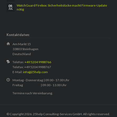
WatchGuard Firebox: Sicherheitslücke macht Firmware-Update
09.
nötig
JUL
Kontaktdaten:
Am Markt 15
33803 Steinhagen
Deutschland
Telefon:
+49 5204 9988766
Telefax: +49 5204 9988767
E-Mail:
info@25help.com
Montag - Donnerstag | 09.00 - 17.00 Uhr
Freitag | 09.00 - 13.00 Uhr
Termine nach Vereinbarung.
© Copyright 2026. 25help Consulting-Services GmbH. All rights reserved.