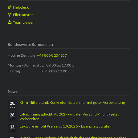
Helpdesk
Filetransfer
Teamviewer
Bundesweite Rufnummern
Hotline Zentrale:
+49 800 0 254357
Montag - Donnerstag | 09.00 bis 17.00 Uhr
Freitag | 09.00 bis 13.00 Uhr
News
KI im Mittelstand: Konkreter Nutzen nur mit guter Vorbereitung
28.
JUL
E-Rechnungspflicht: Ab 2027 wird der Versand Pflicht – jetzt
28.
vorbereiten
JUL
Lexware erhöht Preise ab 1.9.2026 – Lizenz jetzt prüfen
13.
JUL
WatchGuard Firebox: Sicherheitslücke macht Firmware-Update