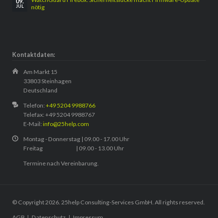
09.
nötig
JUL
Kontaktdaten:
Am Markt 15
33803 Steinhagen
Deutschland
Telefon:
+49 5204 9988766
Telefax: +49 5204 9988767
E-Mail:
info@25help.com
Montag - Donnerstag | 09.00 - 17.00 Uhr
Freitag | 09.00 - 13.00 Uhr
Termine nach Vereinbarung.
© Copyright 2026. 25help Consulting-Services GmbH. All rights reserved.
Navigation
AGB
Datenschutz
Impressum