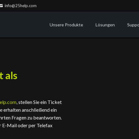
info@25help.com
Unsere Produkte
Lösungen
Suppo
Lexware
RZ-Betrieb
Onsite
ecoDMS
Housing | Colocation
Remot
ecoMAILZ
Home Office
Call S
 als
Microsoft 365
Security
Surface
Backup
Watchguard
WLAN
elp.com
, stellen Sie ein Ticket
ie erhalten anschließend ein
ührten Fragen zu beantworten.
r E-Mail oder per Telefax