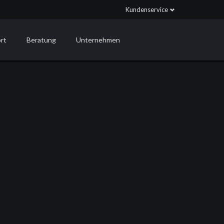
Kundenservice
Navigation
Navigation
überspringen
überspringen
rt
Beratung
Unternehmen
 Support
Projektberatung
Partnerschaften
e Support
Digitalisierung
News
upport
Rent an Admin
Kontakt