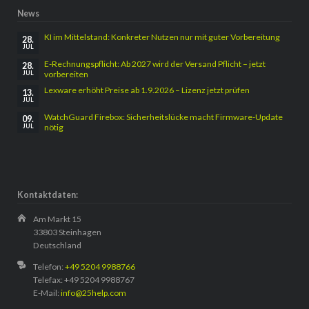
News
KI im Mittelstand: Konkreter Nutzen nur mit guter Vorbereitung
28.
JUL
E-Rechnungspflicht: Ab 2027 wird der Versand Pflicht – jetzt
28.
vorbereiten
JUL
Lexware erhöht Preise ab 1.9.2026 – Lizenz jetzt prüfen
13.
JUL
WatchGuard Firebox: Sicherheitslücke macht Firmware-Update
09.
nötig
JUL
Kontaktdaten:
Am Markt 15
33803 Steinhagen
Deutschland
Telefon:
+49 5204 9988766
Telefax: +49 5204 9988767
E-Mail:
info@25help.com