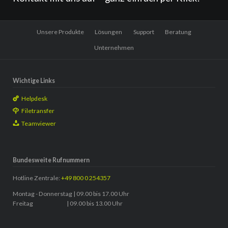
Navigation
Unsere Produkte
Lösungen
Support
Beratung
überspringen
Unternehmen
Wichtige Links
Helpdesk
Filetransfer
Teamviewer
Bundesweite Rufnummern
Hotline Zentrale:
+49 800 0 254357
Montag - Donnerstag | 09.00 bis 17.00 Uhr
Freitag | 09.00 bis 13.00 Uhr