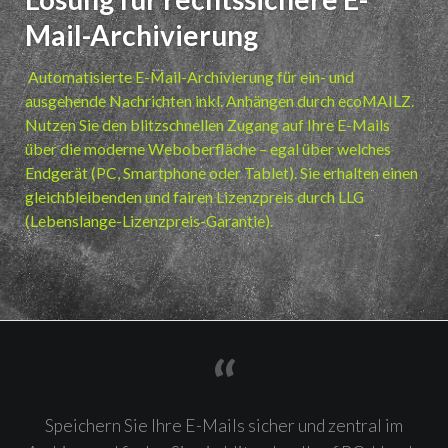
Mail-Archivierung
Automatisierte E-Mail-Archivierung für ein- und
ausgehende Nachrichten inkl. Anhängen durch ecoMAILZ.
Nutzen Sie den blitzschnellen Zugang auf Ihre E-Mails
über die moderne Weboberfläche – egal über welches
Endgerät (PC, Smartphone oder Tablet). Sie erhalten einen
gleichbleibenden und fairen Lizenzpreis durch LLG
(Lebenslange-Lizenzpreis-Garantie).
Speichern Sie Ihre E-Mails sicher und zentral im