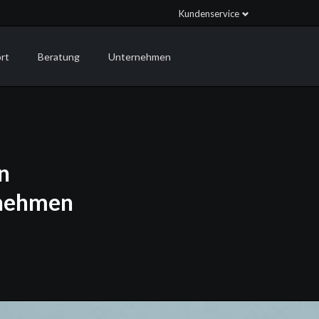
Kundenservice
Navigation
Navigation
überspringen
überspringen
rt
Beratung
Unternehmen
 Support
Projektberatung
Partnerschaften
e Support
Digitalisierung
News
upport
Rent an Admin
Kontakt
n
rnehmen