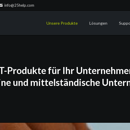
info@25help.com
Unsere Produkte
Lösungen
Suppo
Lexware
RZ-Betrieb
Onsite
ecoDMS
Housing | Colocation
Remot
ecoMAILZ
Home Office
Call S
IT-Produkte für Ihr Unternehme
Microsoft 365
Security
Surface
Backup
eine und mittelständische Unte
Watchguard
WLAN