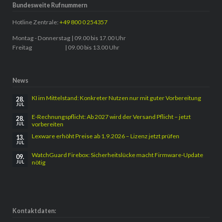
Bundesweite Rufnummern
Hotline Zentrale:
+49 800 0 254357
Montag - Donnerstag | 09.00 bis 17.00 Uhr
Freitag | 09.00 bis 13.00 Uhr
News
KI im Mittelstand: Konkreter Nutzen nur mit guter Vorbereitung
28.
JUL
E-Rechnungspflicht: Ab 2027 wird der Versand Pflicht – jetzt
28.
vorbereiten
JUL
Lexware erhöht Preise ab 1.9.2026 – Lizenz jetzt prüfen
13.
JUL
WatchGuard Firebox: Sicherheitslücke macht Firmware-Update
09.
nötig
JUL
Kontaktdaten: