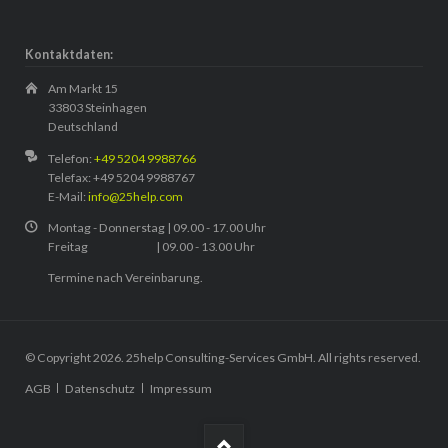
Kontaktdaten:
Am Markt 15
33803 Steinhagen
Deutschland
Telefon:
+49 5204 9988766
Telefax: +49 5204 9988767
E-Mail:
info@25help.com
Montag - Donnerstag | 09.00 - 17.00 Uhr
Freitag | 09.00 - 13.00 Uhr
Termine nach Vereinbarung.
© Copyright 2026. 25help Consulting-Services GmbH. All rights reserved.
Navigation
AGB
Datenschutz
Impressum
überspringen