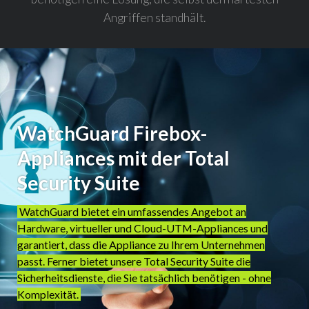
Angriffen standhält.
WatchGuard Firebox-
Appliances mit der Total
Security Suite
WatchGuard bietet ein umfassendes Angebot an
Hardware, virtueller und Cloud-UTM-Appliances und
garantiert, dass die Appliance zu Ihrem Unternehmen
passt. Ferner bietet unsere Total Security Suite die
Sicherheitsdienste, die Sie tatsächlich benötigen - ohne
Komplexität.