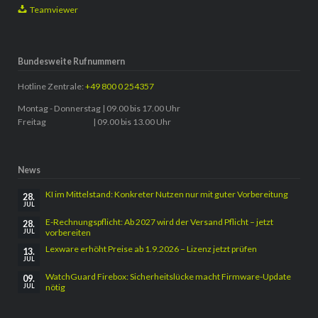
Teamviewer
Bundesweite Rufnummern
Hotline Zentrale:
+49 800 0 254357
Montag - Donnerstag | 09.00 bis 17.00 Uhr
Freitag | 09.00 bis 13.00 Uhr
News
KI im Mittelstand: Konkreter Nutzen nur mit guter Vorbereitung
28.
JUL
E-Rechnungspflicht: Ab 2027 wird der Versand Pflicht – jetzt
28.
vorbereiten
JUL
Lexware erhöht Preise ab 1.9.2026 – Lizenz jetzt prüfen
13.
JUL
WatchGuard Firebox: Sicherheitslücke macht Firmware-Update
09.
nötig
JUL